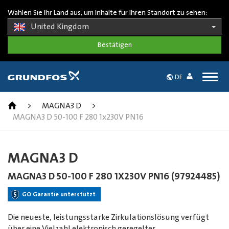
Wählen Sie Ihr Land aus, um Inhalte für Ihren Standort zu sehen:
United Kingdom
Togg
DE
navig
>
MAGNA3 D
>
MAGNA3 D 50-100 F 280 1x230V PN16
MAGNA3 D
MAGNA3 D 50-100 F 280 1X230V PN16 (97924485)
GO Garantie unterstützt
Die neueste, leistungsstarke Zirkulationslösung verfügt
über eine Vielzahl elektronisch geregelter