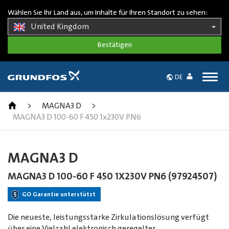
Wählen Sie Ihr Land aus, um Inhalte für Ihren Standort zu sehen:
United Kingdom
Togg
DE
navig
>
MAGNA3 D
>
MAGNA3 D 100-60 F 450 1x230V PN6
MAGNA3 D
MAGNA3 D 100-60 F 450 1X230V PN6 (97924507)
GO Garantie unterstützt
Die neueste, leistungsstarke Zirkulationslösung verfügt
über eine Vielzahl elektronisch geregelter