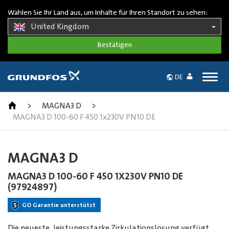
Wählen Sie Ihr Land aus, um Inhalte für Ihren Standort zu sehen:
United Kingdom
Togg
DE
navig
>
MAGNA3 D
>
MAGNA3 D 100-60 F 450 1x230V PN10 DE
MAGNA3 D
MAGNA3 D 100-60 F 450 1X230V PN10 DE
(97924897)
GO Garantie unterstützt
Die neueste, leistungsstarke Zirkulationslösung verfügt