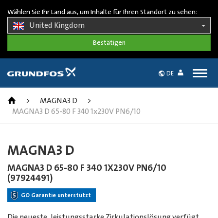
Wählen Sie Ihr Land aus, um Inhalte für Ihren Standort zu sehen:
United Kingdom
Togg
DE
navig
>
MAGNA3 D
>
MAGNA3 D 65-80 F 340 1x230V PN6/10
MAGNA3 D
MAGNA3 D 65-80 F 340 1X230V PN6/10
(97924491)
GO Garantie unterstützt
Die neueste, leistungsstarke Zirkulationslösung verfügt