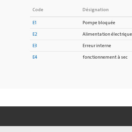
Code
Désignation
E1
Pompe bloquée
E2
Alimentation électrique
E3
Erreur interne
E4
fonctionnement à sec