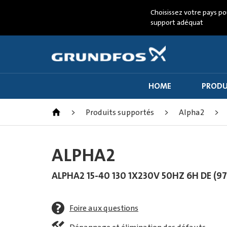
Choisissez votre pays po
support adéquat
HOME
PRODU
>
Produits supportés
>
Alpha2
>
ALPHA2
ALPHA2 15-40 130 1X230V 50HZ 6H DE (9
Foire aux questions