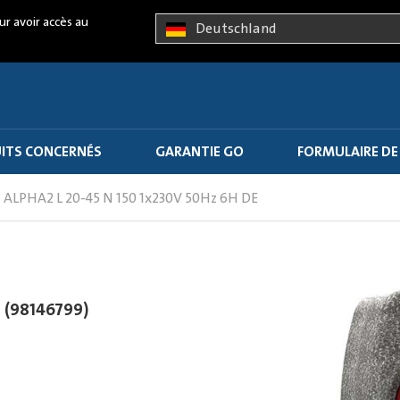
ur avoir accès au
Deutschland
ITS CONCERNÉS
GARANTIE GO
FORMULAIRE DE
ALPHA2 L 20-45 N 150 1x230V 50Hz 6H DE
 (98146799)