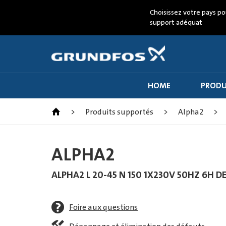
Choisissez votre pays po
support adéquat
HOME
PRODU
>
Produits supportés
>
Alpha2
>
ALPHA2
ALPHA2 L 20-45 N 150 1X230V 50HZ 6H DE
Foire aux questions