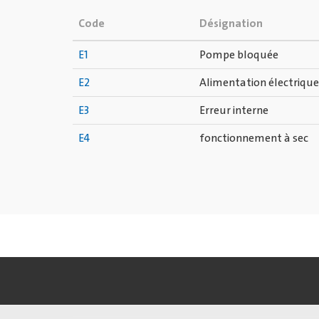
Code
Désignation
E1
Pompe bloquée
E2
Alimentation électrique
E3
Erreur interne
E4
fonctionnement à sec