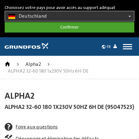
Choisissez votre pays pour avoir accès au support adéquat
Deutschland
Togg
FR
navig
>
Alpha2
>
ALPHA2 32-60 180 1x230V 50Hz 6H DE
ALPHA2
ALPHA2 32-60 180 1X230V 50HZ 6H DE (95047523)
Foire aux questions
Dépannage et élimination des défauts