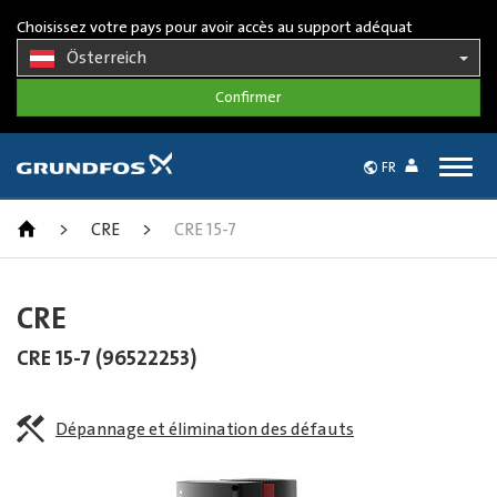
Choisissez votre pays pour avoir accès au support adéquat
Österreich
Togg
FR
navig
>
CRE
>
CRE 15-7
CRE
CRE 15-7 (96522253)
Dépannage et élimination des défauts