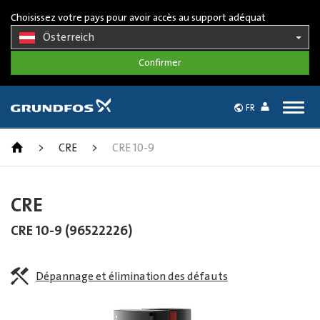
Choisissez votre pays pour avoir accès au support adéquat
Österreich
Togg
FR
navig
>
CRE
>
CRE 10-9
CRE
CRE 10-9 (96522226)
Dépannage et élimination des défauts