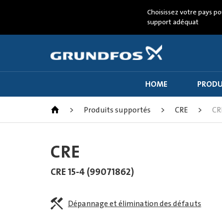
Choisissez votre pays po
support adéquat
HOME
PRODU
>
Produits supportés
>
CRE
>
CR
CRE
CRE 15-4 (99071862)
Dépannage et élimination des défauts