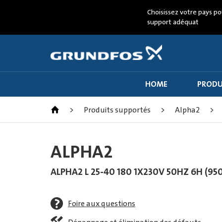
Choisissez votre pays po
support adéquat
HOME
PRODU
>
Produits supportés
>
Alpha2
>
ALPHA2
ALPHA2 L 25-40 180 1X230V 50HZ 6H (95
Foire aux questions