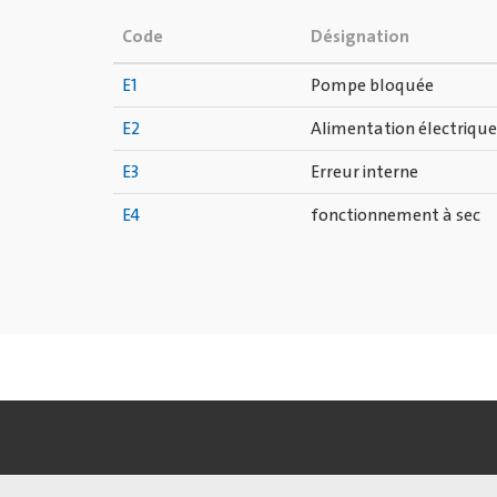
Code
Désignation
E1
Pompe bloquée
E2
Alimentation électrique
E3
Erreur interne
E4
fonctionnement à sec