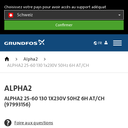
Choisissez votre pays pour avoir accès au support adéquat
Schweiz
Togg
FR
navig
>
Alpha2
>
ALPHA2 25-60 130 1x230V 50Hz 6H AT/CH
ALPHA2
ALPHA2 25-60 130 1X230V 50HZ 6H AT/CH
(97993156)
Foire aux questions