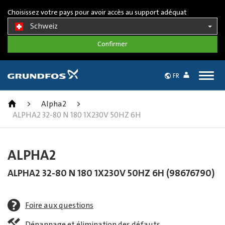
Choisissez votre pays pour avoir accès au support adéquat
Schweiz
Togg
FR
navig
>
Alpha2
>
ALPHA2 32-80 N 180 1X230V 50HZ 6H
ALPHA2
ALPHA2 32-80 N 180 1X230V 50HZ 6H (98676790)
Foire aux questions
Dépannage et élimination des défauts