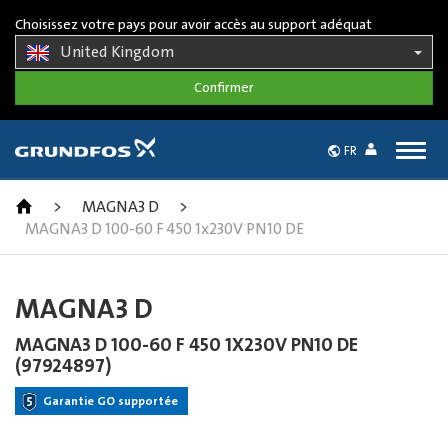
Choisissez votre pays pour avoir accès au support adéquat
United Kingdom
Togg
FR
navig
>
MAGNA3 D
>
MAGNA3 D 100-60 F 450 1x230V PN10 DE
MAGNA3 D
MAGNA3 D 100-60 F 450 1X230V PN10 DE
(97924897)
Garantie GO supportée