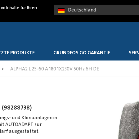
um Inhalte für Ihren
Deutschland
ZTE PRODUKTE
GRUNDFOS GO GARANTIE
SER
>
ALPHA2 L 25-60 A 180 1X230V 50Hz 6H DE
E (98288738)
ngs- und Klimaanlagen in
 mit AUTOADAPT zur
arf ausgestattet.