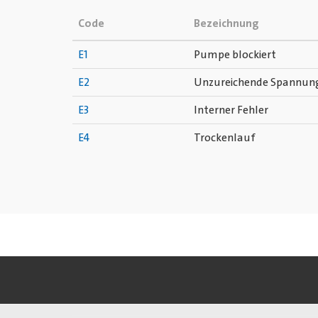
Code
Bezeichnung
E1
Pumpe blockiert
E2
Unzureichende Spannun
E3
Interner Fehler
E4
Trockenlauf