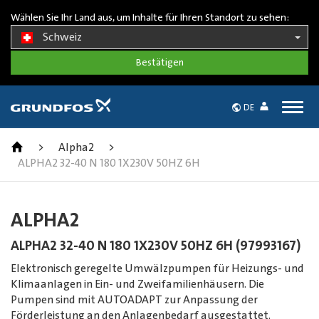
Wählen Sie Ihr Land aus, um Inhalte für Ihren Standort zu sehen:
Schweiz
Togg
DE
navig
>
Alpha2
>
ALPHA2 32-40 N 180 1X230V 50HZ 6H
ALPHA2
ALPHA2 32-40 N 180 1X230V 50HZ 6H (97993167)
Elektronisch geregelte Umwälzpumpen für Heizungs- und
Klimaanlagen in Ein- und Zweifamilienhäusern. Die
Pumpen sind mit AUTOADAPT zur Anpassung der
Förderleistung an den Anlagenbedarf ausgestattet.