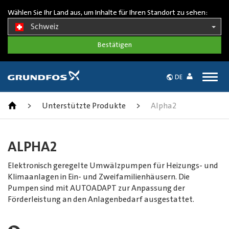
Wählen Sie Ihr Land aus, um Inhalte für Ihren Standort zu sehen:
Schweiz
Togg
DE
navig
>
Unterstützte Produkte
>
Alpha2
ALPHA2
Elektronisch geregelte Umwälzpumpen für Heizungs- und
Klimaanlagen in Ein- und Zweifamilienhäusern. Die
Pumpen sind mit AUTOADAPT zur Anpassung der
Förderleistung an den Anlagenbedarf ausgestattet.