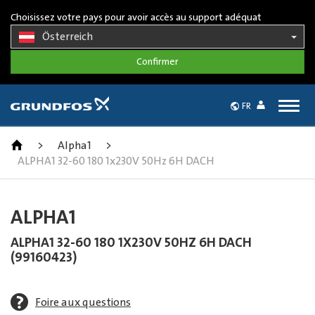
Choisissez votre pays pour avoir accès au support adéquat
Österreich
Togg
FR
navig
>
Alpha1
>
ALPHA1 32-60 180 1x230V 50Hz 6H DACH
ALPHA1
ALPHA1 32-60 180 1X230V 50HZ 6H DACH
(99160423)
Foire aux questions