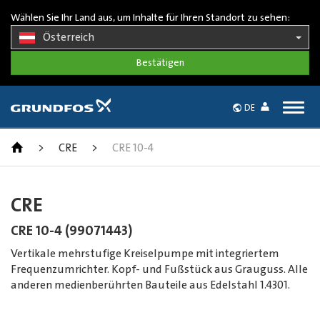
Wählen Sie Ihr Land aus, um Inhalte für Ihren Standort zu sehen:
Österreich
Togg
DE
navig
>
CRE
>
CRE 10-4
CRE
CRE 10-4 (99071443)
Vertikale mehrstufige Kreiselpumpe mit integriertem
Frequenzumrichter. Kopf- und Fußstück aus Grauguss. Alle
anderen medienberührten Bauteile aus Edelstahl 1.4301.