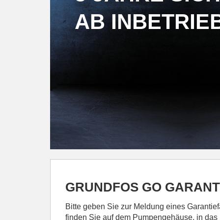
AB INBETRI
GRUNDFOS GO GARANT
Bitte geben Sie zur Meldung eines Garantie
finden Sie auf dem Pumpengehäuse, in das D