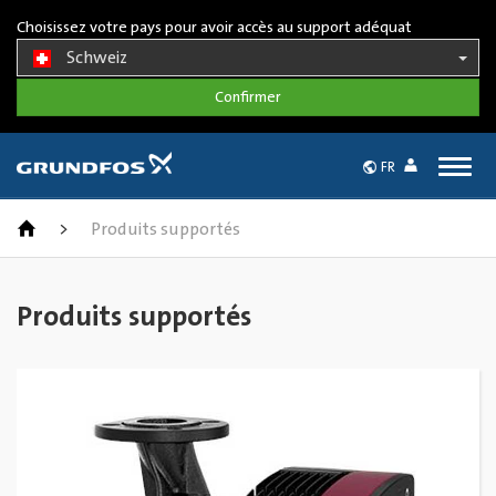
Choisissez votre pays pour avoir accès au support adéquat
Schweiz
Togg
FR
navig
>
Produits supportés
Produits supportés