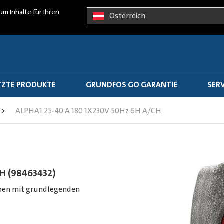
um Inhalte für Ihren
Österreich
ZTE PRODUKTE
GRUNDFOS GO GARANTIE
SER
>
ALPHA1 25-40 A 180 1X230V 50Hz 6H A/CH
H (98463432)
pen mit grundlegenden