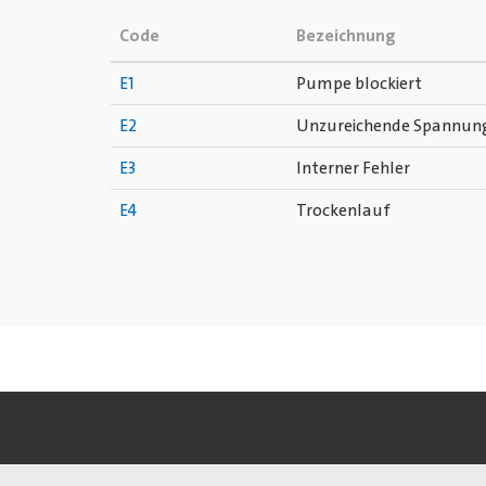
Code
Bezeichnung
E1
Pumpe blockiert
E2
Unzureichende Spannun
E3
Interner Fehler
E4
Trockenlauf